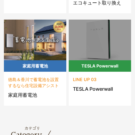
エコキュート取り換え
家庭用蓄電池
TESLA Powerwall
徳島＆香川で蓄電池を設置
LINE UP 03
するなら住宅設備アシスト
TESLA Powerwall
家庭用蓄電池
カテゴリ
／
Category