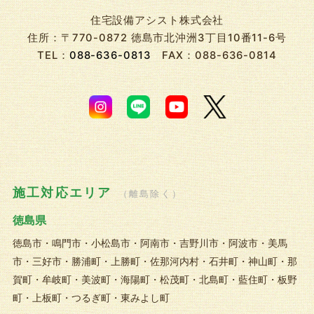
住宅設備アシスト株式会社
住所：〒770-0872 徳島市北沖洲3丁目10番11-6号
TEL：
088-636-0813
FAX：088-636-0814
施工対応エリア
（離島除く）
徳島県
徳島市・鳴門市・小松島市・阿南市・吉野川市・阿波市・美馬
市・三好市・勝浦町・上勝町・佐那河内村・石井町・神山町・那
賀町・牟岐町・美波町・海陽町・松茂町・北島町・藍住町・板野
町・上板町・つるぎ町・東みよし町