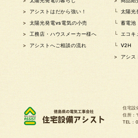
太陽光発電の暮らし
商品紹
アシストはだから強い！
太陽光
太陽光発電vs電気の小売
蓄電池
工務店・ハウスメーカー様へ
エコキ
アシストへご相談の流れ
V2H
アシス
住宅設
住所：〒
TEL：