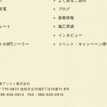
介
よくあるご質問
発電
ブログ
新着情報
ュート
施工実績
インタビュー
トの0円ソーラー
イベント・キャンペーン情
備アシスト株式会社
770-0872 徳島市北沖洲3丁目10番11-6号
088-636-0813
FAX：088-636-0814