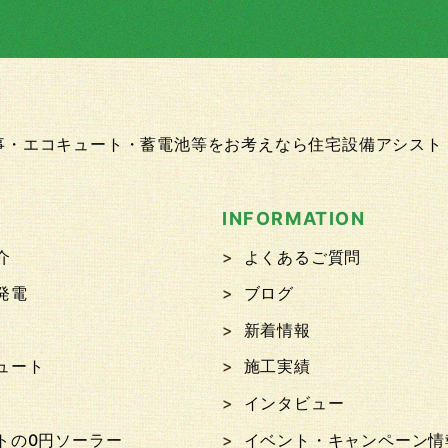
工事・エコキュート・蓄電池等をお考えなら住宅設備アシスト
P
INFORMATION
介
よくあるご質問
発電
ブログ
新着情報
ュート
施工実績
インタビュー
トの0円ソーラー
イベント・キャンペーン情