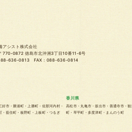
備アシスト株式会社
770-0872 徳島市北沖洲3丁目10番11-6号
088-636-0813
FAX：088-636-0814
香川県
三好市・勝浦町・上勝町・佐那河内村・
高松市・丸亀市・坂出市・善通寺市・観
町・藍住町・板野町・上板町・つるぎ
町・琴平町・多度津町・まんのう町