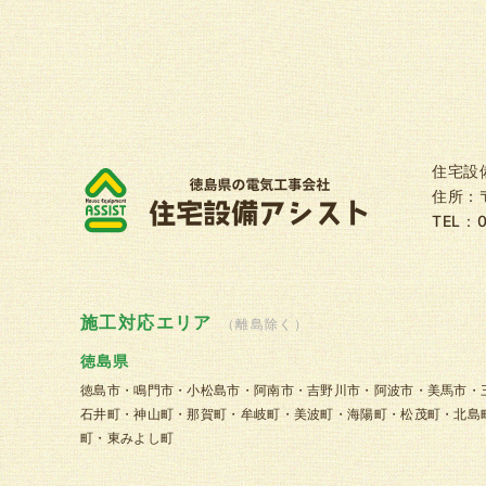
住宅設
住所：〒
TEL：
施工対応エリア
（離島除く）
徳島県
徳島市・鳴門市・小松島市・阿南市・吉野川市・阿波市・美馬市・
石井町・神山町・那賀町・牟岐町・美波町・海陽町・松茂町・北島
町・東みよし町