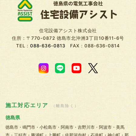
住宅設備アシスト株式会社
住所：〒770-0872 徳島市北沖洲3丁目10番11-6号
TEL：
088-636-0813
FAX：088-636-0814
施工対応エリア
（離島除く）
徳島県
徳島市・鳴門市・小松島市・阿南市・吉野川市・阿波市・美馬
市・三好市・勝浦町・上勝町・佐那河内村・石井町・神山町・那