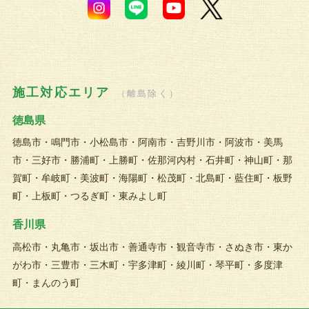
施工対応エリア
（離島除く）
徳島県
徳島市・鳴門市・小松島市・阿南市・吉野川市・阿波市・美馬
市・三好市・勝浦町・上勝町・佐那河内村・石井町・神山町・那
賀町・牟岐町・美波町・海陽町・松茂町・北島町・藍住町・板野
町・上板町・つるぎ町・東みよし町
香川県
高松市・丸亀市・坂出市・善通寺市・観音寺市・さぬき市・東か
がわ市・三豊市・三木町・宇多津町・綾川町・琴平町・多度津
町・まんのう町