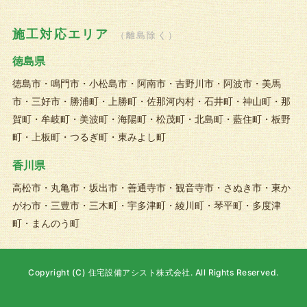
施工対応エリア
（離島除く）
徳島県
徳島市・鳴門市・小松島市・阿南市・吉野川市・阿波市・美馬
市・三好市・勝浦町・上勝町・佐那河内村・石井町・神山町・那
賀町・牟岐町・美波町・海陽町・松茂町・北島町・藍住町・板野
町・上板町・つるぎ町・東みよし町
香川県
高松市・丸亀市・坂出市・善通寺市・観音寺市・さぬき市・東か
がわ市・三豊市・三木町・宇多津町・綾川町・琴平町・多度津
町・まんのう町
Copyright (C) 住宅設備アシスト株式会社. All Rights Reserved.