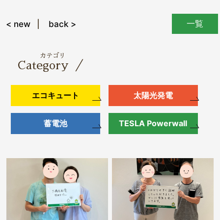
一覧
< new
back >
カテゴリ
／
Category
エコキュート
太陽光発電
蓄電池
TESLA Powerwall