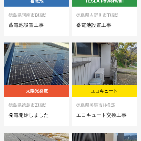
蓄電池
TESLA Powerwall
徳島県阿南市B様邸
徳島県吉野川市T様邸
蓄電池設置工事
蓄電池設置工事
太陽光発電
エコキュート
徳島県徳島市Z様邸
徳島県美馬市H様邸
発電開始しました
エコキュート交換工事