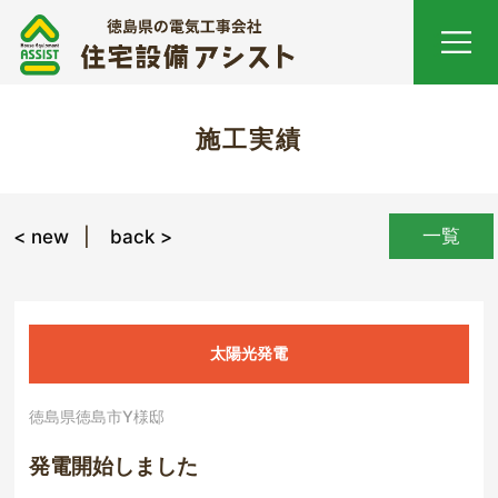
施工実績
一覧
< new
back >
太陽光発電
徳島県徳島市Y様邸
発電開始しました