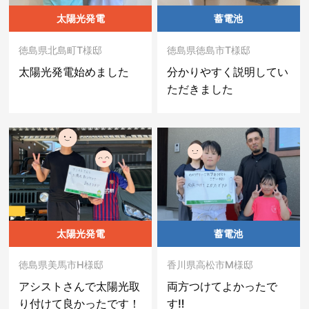
太陽光発電
蓄電池
徳島県北島町T様邸
徳島県徳島市T様邸
太陽光発電始めました
分かりやすく説明してい
ただきました
太陽光発電
蓄電池
徳島県美馬市H様邸
香川県高松市M様邸
アシストさんで太陽光取
両方つけてよかったで
り付けて良かったです！
す‼